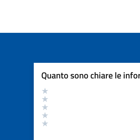
Quanto sono chiare le info
Valutazione
Valuta 5 stelle su 5
Valuta 4 stelle su 5
Valuta 3 stelle su 5
Valuta 2 stelle su 5
Valuta 1 stelle su 5