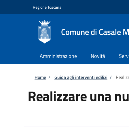
Salta al contenuto principale
Skip to footer content
Regione Toscana
Comune di Casale M
Amministrazione
Novità
Serv
Briciole di pane
Home
/
Guida agli interventi edilizi
/
Realiz
Realizzare una n