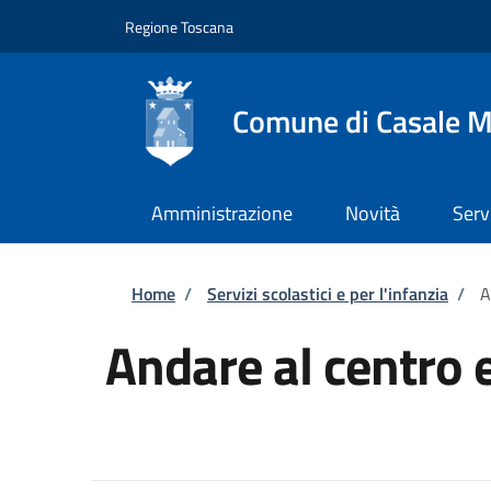
Salta al contenuto principale
Skip to footer content
Regione Toscana
Comune di Casale M
Amministrazione
Novità
Serv
Briciole di pane
Home
/
Servizi scolastici e per l'infanzia
/
A
Andare al centro 