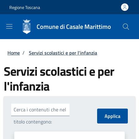
Salta al contenuto principale
Skip to footer content
Regione Toscana
Comune di Casale Marittimo
Briciole di pane
Home
/
Servizi scolastici e per l'infanzia
Servizi scolastici e per
l'infanzia
Cerca i contenuti che nel
titolo contengono: