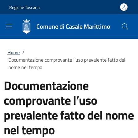
Salta al contenuto principale
Skip to footer content
Regione Toscana
Comune di Casale Marittimo
Briciole di pane
Home
/
Documentazione comprovante l’uso prevalente fatto del
nome nel tempo
Documentazione
comprovante l’uso
prevalente fatto del nome
nel tempo