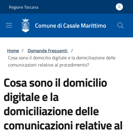
Salta al contenuto principale
Skip to footer content
Regione Toscana
Comune di Casale Marittimo
Briciole di pane
Home
/
Domande frequenti
/
Cosa sono il domicilio digitale e la domiciliazione delle
comunicazioni relative al procedimento?
Cosa sono il domicilio
digitale e la
domiciliazione delle
comunicazioni relative al