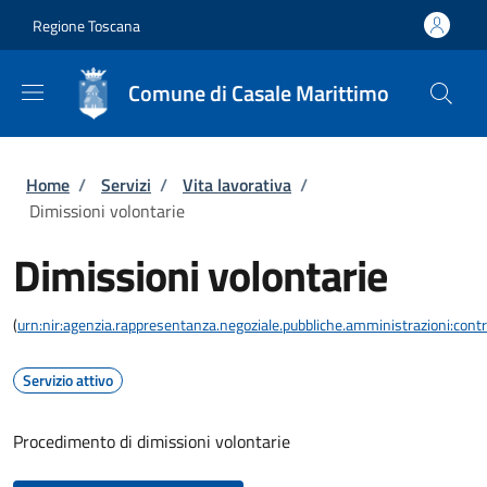
Salta al contenuto principale
Skip to footer content
Regione Toscana
Comune di Casale Marittimo
Briciole di pane
Home
/
Servizi
/
Vita lavorativa
/
Dimissioni volontarie
Dimissioni volontarie
(
urn:nir:agenzia.rappresentanza.negoziale.pubbliche.amministrazioni:contra
Servizio attivo
Procedimento di dimissioni volontarie