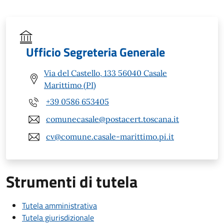
Ufficio Segreteria Generale
Via del Castello, 133 56040 Casale
Marittimo (PI)
+39 0586 653405
comunecasale@postacert.toscana.it
cv@comune.casale-marittimo.pi.it
Strumenti di tutela
Tutela amministrativa
Tutela giurisdizionale