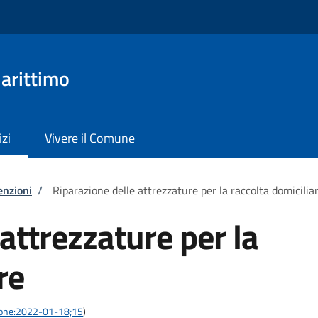
arittimo
izi
Vivere il Comune
enzioni
/
Riparazione delle attrezzature per la raccolta domicilia
attrezzature per la
re
azione:2022-01-18;15
)