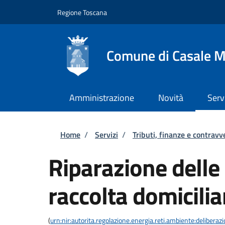
Salta al contenuto principale
Skip to footer content
Regione Toscana
Comune di Casale M
Amministrazione
Novità
Serv
Briciole di pane
Home
/
Servizi
/
Tributi, finanze e contravv
Riparazione delle 
raccolta domicilia
(
urn:nir:autorita.regolazione.energia.reti.ambiente:deliber