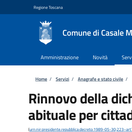
Salta al contenuto principale
Skip to footer content
Regione Toscana
Comune di Casale M
Amministrazione
Novità
Serv
Briciole di pane
Home
/
Servizi
/
Anagrafe e stato civile
/
Rinnovo della dic
abituale per citta
(
urn:nir:presidente.repubblica:decreto:1989-05-30;223~art