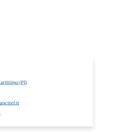
arittimo (PI)
ncitel.it
t