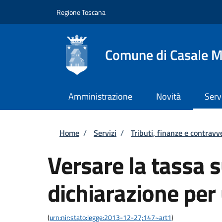
Salta al contenuto principale
Skip to footer content
Regione Toscana
Comune di Casale M
Amministrazione
Novità
Serv
Briciole di pane
Home
/
Servizi
/
Tributi, finanze e contravv
Versare la tassa su
dichiarazione per
(
urn:nir:stato:legge:2013-12-27;147~art1
)