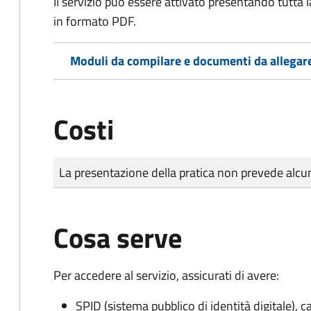
Il servizio può essere attivato presentando tutta
in formato PDF.
Moduli da compilare e documenti da allegar
Costi
Tipo di pagamento
Importo
La presentazione della pratica non prevede al
Cosa serve
Per accedere al servizio, assicurati di avere:
SPID (sistema pubblico di identità digitale), ca