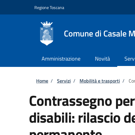
Salta al contenuto principale
Skip to footer content
Regione Toscana
Comune di Casale M
Amministrazione
Novità
Serv
Briciole di pane
Home
/
Servizi
/
Mobilità e trasporti
/
Con
Contrassegno per v
disabili: rilascio
permanente