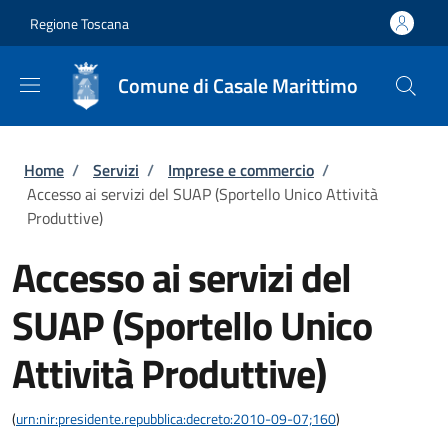
Salta al contenuto principale
Skip to footer content
Regione Toscana
Comune di Casale Marittimo
Briciole di pane
Home
/
Servizi
/
Imprese e commercio
/
Accesso ai servizi del SUAP (Sportello Unico Attività
Produttive)
Accesso ai servizi del
SUAP (Sportello Unico
Attività Produttive)
(
urn:nir:presidente.repubblica:decreto:2010-09-07;160
)