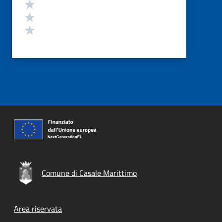
Valuta 3 stelle su 5
Valuta 2 stelle su 5
Valuta 1 stelle su 5
Comune di Casale Marittimo
Footer menu
Area riservata