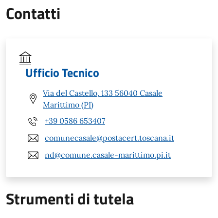
Contatti
Ufficio Tecnico
Via del Castello, 133 56040 Casale
Marittimo (PI)
+39 0586 653407
comunecasale@postacert.toscana.it
nd@comune.casale-marittimo.pi.it
Strumenti di tutela