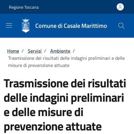
Salta al contenuto principale
Skip to footer content
Regione Toscana
Comune di Casale Marittimo
Briciole di pane
Home
/
Servizi
/
Ambiente
/
Trasmissione dei risultati delle indagini preliminari e delle
misure di prevenzione attuate
Trasmissione dei risultati
delle indagini preliminari
e delle misure di
prevenzione attuate