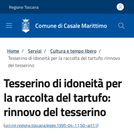
Salta al contenuto principale
Skip to footer content
Regione Toscana
Comune di Casale Marittimo
Briciole di pane
Home
/
Servizi
/
Cultura e tempo libero
/
Tesserino di idoneità per la raccolta del tartufo: rinnovo
del tesserino
Tesserino di idoneità per
la raccolta del tartufo:
rinnovo del tesserino
(
urn:nir:regione.toscana:legge:1995-04-11;50~art11
)