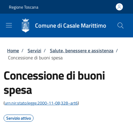
Salta al contenuto principale
Skip to footer content
Regione Toscana
Comune di Casale Marittimo
Briciole di pane
Home
/
Servizi
/
Salute, benessere e assistenza
/
Concessione di buoni spesa
Concessione di buoni
spesa
(
urn:nir:stato:legge:2000-11-08;328~art6
)
Servizio attivo