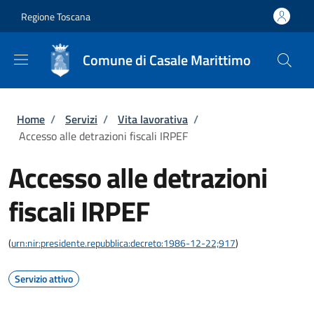
Salta al contenuto principale
Skip to footer content
Regione Toscana
Comune di Casale Marittimo
Briciole di pane
Home
/
Servizi
/
Vita lavorativa
/
Accesso alle detrazioni fiscali IRPEF
Accesso alle detrazioni
fiscali IRPEF
(
urn:nir:presidente.repubblica:decreto:1986-12-22;917
)
Servizio attivo