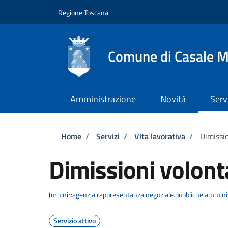
Salta al contenuto principale
Skip to footer content
Regione Toscana
Comune di Casale M
Amministrazione
Novità
Serv
Briciole di pane
Home
/
Servizi
/
Vita lavorativa
/
Dimissio
Dimissioni volont
(
urn:nir:agenzia.rappresentanza.negoziale.pubbliche.amminist
Servizio attivo