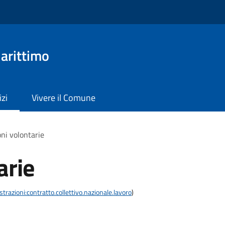
arittimo
izi
Vivere il Comune
ni volontarie
arie
razioni:contratto.collettivo.nazionale.lavoro
)