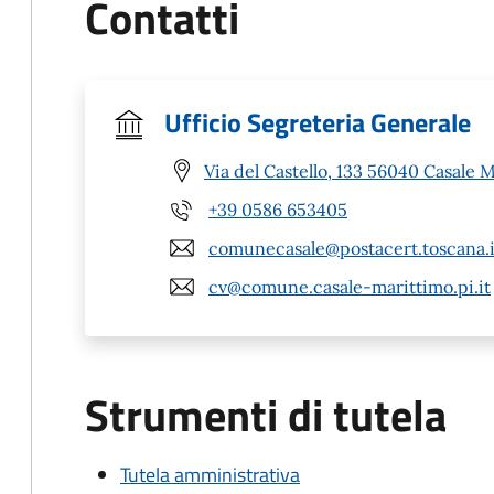
Contatti
Ufficio Segreteria Generale
Via del Castello, 133 56040 Casale M
+39 0586 653405
comunecasale@postacert.toscana.i
cv@comune.casale-marittimo.pi.it
Strumenti di tutela
Tutela amministrativa