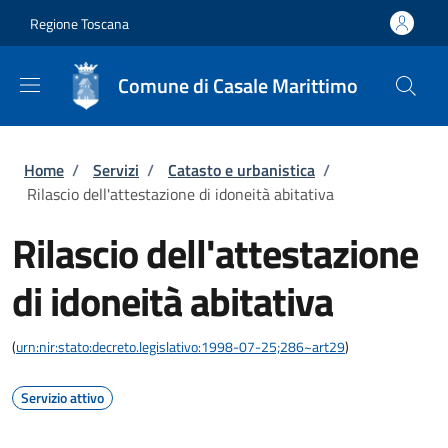
Salta al contenuto principale
Skip to footer content
Regione Toscana
Comune di Casale Marittimo
Briciole di pane
Home
/
Servizi
/
Catasto e urbanistica
/
Rilascio dell'attestazione di idoneità abitativa
Rilascio dell'attestazione
di idoneità abitativa
(
urn:nir:stato:decreto.legislativo:1998-07-25;286~art29
)
Servizio attivo