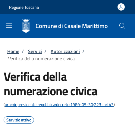
Salta al contenuto principale
Skip to footer content
Regione Toscana
Comune di Casale Marittimo
Briciole di pane
Home
/
Servizi
/
Autorizzazioni
/
Verifica della numerazione civica
Verifica della
numerazione civica
(
urn:nir:presidente.repubblica:decreto:1989-05-30;223~art43
)
Servizio attivo