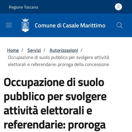
Salta al contenuto principale
Skip to footer content
Regione Toscana
Comune di Casale Marittimo
Briciole di pane
Home
/
Servizi
/
Autorizzazioni
/
Occupazione di suolo pubblico per svolgere attività
elettorali e referendarie: proroga della concessione
Occupazione di suolo
pubblico per svolgere
attività elettorali e
referendarie: proroga