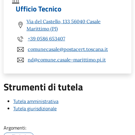
Ufficio Tecnico
Via del Castello, 133 56040 Casale
Marittimo (PI)
+39 0586 653407
comunecasale@postacert.toscana.it
nd@comune.casale-marittimo.pi.it
Strumenti di tutela
Tutela amministrativa
Tutela giurisdizionale
Argomenti: