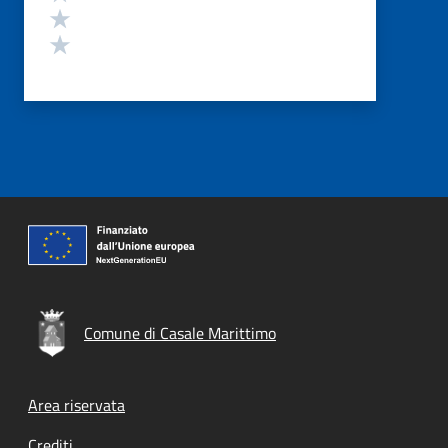
Valuta 2 stelle su 5
Valuta 1 stelle su 5
Comune di Casale Marittimo
Footer menu
Area riservata
Crediti