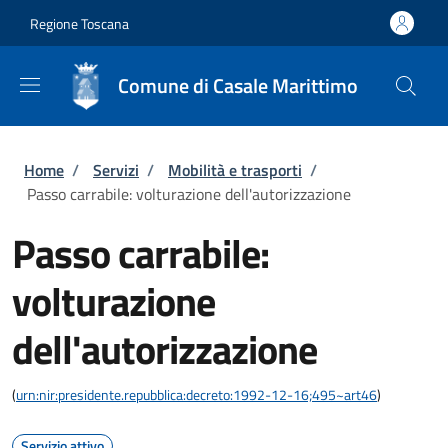
Salta al contenuto principale
Skip to footer content
Regione Toscana
Comune di Casale Marittimo
Briciole di pane
Home
/
Servizi
/
Mobilità e trasporti
/
Passo carrabile: volturazione dell'autorizzazione
Passo carrabile:
volturazione
dell'autorizzazione
(
urn:nir:presidente.repubblica:decreto:1992-12-16;495~art46
)
Servizio attivo