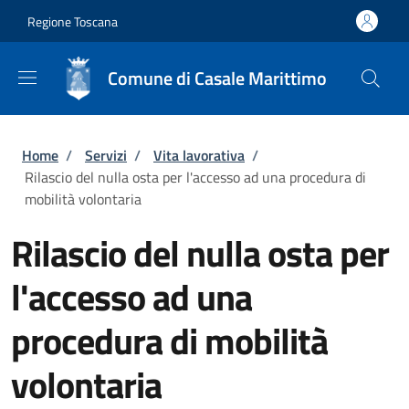
Salta al contenuto principale
Skip to footer content
Regione Toscana
Comune di Casale Marittimo
Briciole di pane
Home
/
Servizi
/
Vita lavorativa
/
Rilascio del nulla osta per l'accesso ad una procedura di
mobilità volontaria
Rilascio del nulla osta per
l'accesso ad una
procedura di mobilità
volontaria