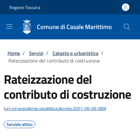
Salta al contenuto principale
Skip to footer content
Regione Toscana
Comune di Casale Marittimo
Briciole di pane
Home
/
Servizi
/
Catasto e urbanistica
/
Rateizzazione del contributo di costruzione
Rateizzazione del
contributo di costruzione
(
urn:nir:presidente.repubblica:decreto:2001-06-06;380
)
Servizio attivo