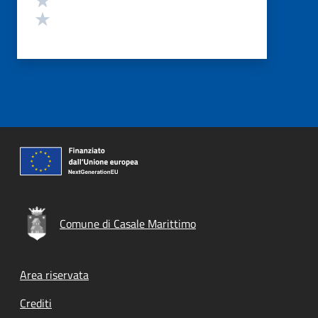
Valuta 1 stelle su 5
Comune di Casale Marittimo
Footer menu
Area riservata
Crediti