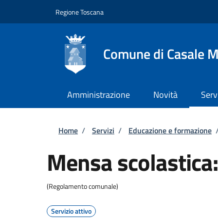
Salta al contenuto principale
Skip to footer content
Regione Toscana
Comune di Casale M
Amministrazione
Novità
Serv
Briciole di pane
Home
/
Servizi
/
Educazione e formazione
Mensa scolastica: 
(Regolamento comunale)
Servizio attivo