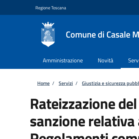
Salta al contenuto principale
Skip to footer content
Regione Toscana
Comune di Casale M
Amministrazione
Novità
Serv
Briciole di pane
Home
/
Servizi
/
Giustizia e sicurezza pubbl
Rateizzazione de
sanzione relativa
Regolamenti com