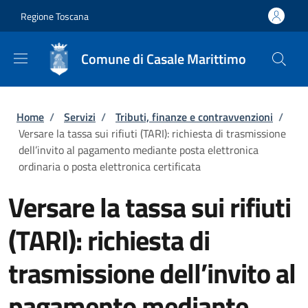
Salta al contenuto principale
Skip to footer content
Regione Toscana
Comune di Casale Marittimo
Briciole di pane
Home
/
Servizi
/
Tributi, finanze e contravvenzioni
/
Versare la tassa sui rifiuti (TARI): richiesta di trasmissione
dell’invito al pagamento mediante posta elettronica
ordinaria o posta elettronica certificata
Versare la tassa sui rifiuti
(TARI): richiesta di
trasmissione dell’invito al
pagamento mediante