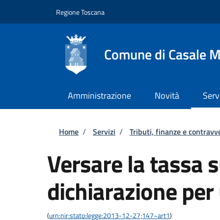
Salta al contenuto principale
Skip to footer content
Regione Toscana
Comune di Casale M
Amministrazione
Novità
Serv
Briciole di pane
Home
/
Servizi
/
Tributi, finanze e contravv
Versare la tassa su
dichiarazione per
(
urn:nir:stato:legge:2013-12-27;147~art1
)