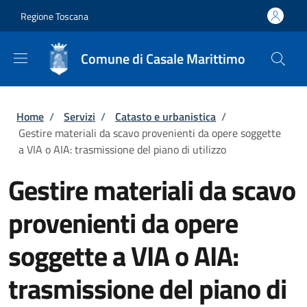
Salta al contenuto principale
Skip to footer content
Regione Toscana
Comune di Casale Marittimo
Briciole di pane
Home
/
Servizi
/
Catasto e urbanistica
/
Gestire materiali da scavo provenienti da opere soggette
a VIA o AIA: trasmissione del piano di utilizzo
Gestire materiali da scavo
provenienti da opere
soggette a VIA o AIA:
trasmissione del piano di