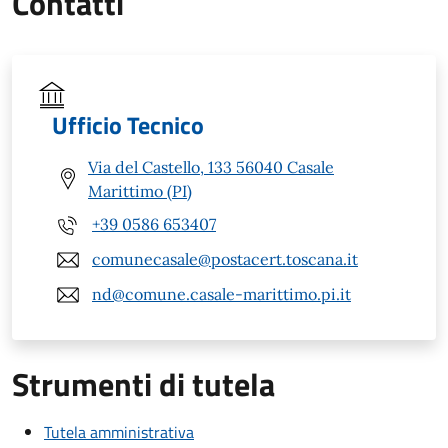
Contatti
Ufficio Tecnico
Via del Castello, 133 56040 Casale
Marittimo (PI)
+39 0586 653407
comunecasale@postacert.toscana.it
nd@comune.casale-marittimo.pi.it
Strumenti di tutela
Tutela amministrativa