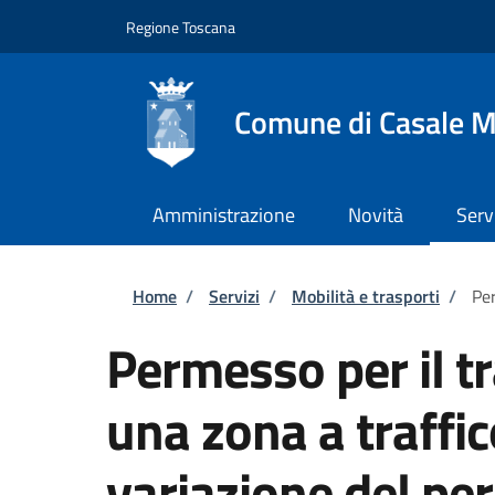
Salta al contenuto principale
Skip to footer content
Regione Toscana
Comune di Casale M
Amministrazione
Novità
Serv
Briciole di pane
Home
/
Servizi
/
Mobilità e trasporti
/
Per
Permesso per il tr
una zona a traffic
variazione del p