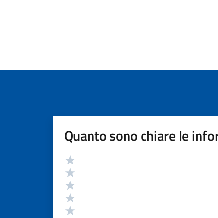
Quanto sono chiare le info
Valutazione
Valuta 5 stelle su 5
Valuta 4 stelle su 5
Valuta 3 stelle su 5
Valuta 2 stelle su 5
Valuta 1 stelle su 5