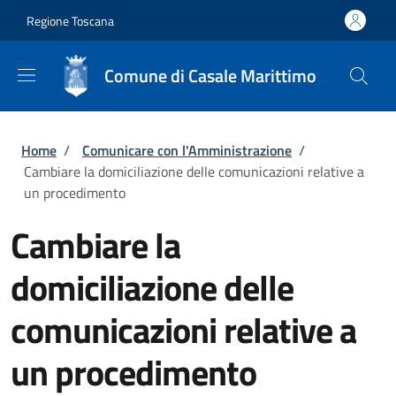
Salta al contenuto principale
Skip to footer content
Regione Toscana
Comune di Casale Marittimo
Briciole di pane
Home
/
Comunicare con l'Amministrazione
/
Cambiare la domiciliazione delle comunicazioni relative a
un procedimento
Cambiare la
domiciliazione delle
comunicazioni relative a
un procedimento