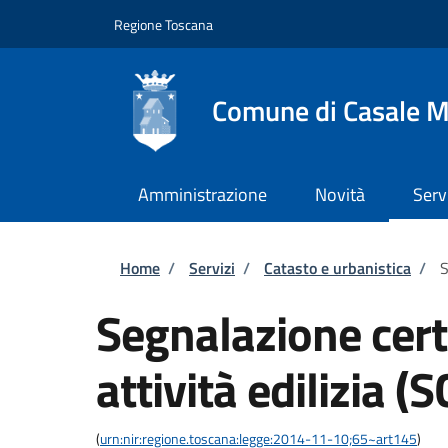
Salta al contenuto principale
Skip to footer content
Regione Toscana
Comune di Casale M
Amministrazione
Novità
Serv
Briciole di pane
Home
/
Servizi
/
Catasto e urbanistica
/
S
Segnalazione certi
attività edilizia (S
(
urn:nir:regione.toscana:legge:2014-11-10;65~art145
)